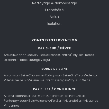
Nettoyage & démoussage
Étanchéité
Velux
Isolation
ZONES D'INTERVENTION
PARIS-SUD / BIÈVRE
Arcueil
Cachan
Chevilly-Larue
Fresnes
Gentilly
L'Haÿ-les-Roses
Le Kremlin-Bicêtre
Rungis
Villejuif
BORDS DE SEINE
Ablon-sur-Seine
Choisy-le-Roi
Ivry-sur-Seine
Orly
Thiais
Valenton
Villeneuve-le-Roi
Villeneuve-Saint-Georges
Vitry-sur-Seine
PARIS-EST / CONFLUENCE
Alfortville
Bonneuil-sur-Marne
Charenton-le-Pont
Créteil
Fontenay-sous-Bois
Maisons-Alfort
Saint-Mandé
Saint-Maurice
Vincennes