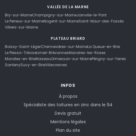
VALLÉE DE LA MARNE
Bry-sur-Marne
Champigny-sur-Marne
Joinville-le-Pont
Le Perreux-sur-Marne
Nogent-sur-Marne
Saint-Maur-des-Fossés
Villiers-sur-Marne
PLATEAU BRIARD
Boissy-Saint-Léger
Chennevières-sur-Marne
La Queue-en-Brie
Le Plessis-Trévise
Limeil-Brévannes
Mandres-les-Roses
Marolles-en-Brie
Noiseau
Ormesson-sur-Marne
Périgny-sur-Yerres
Santeny
Sucy-en-Brie
Villecresnes
INFOS
À propos
Spécialiste des toitures en zinc dans le 94
Devis gratuit
Mentions légales
Plan du site