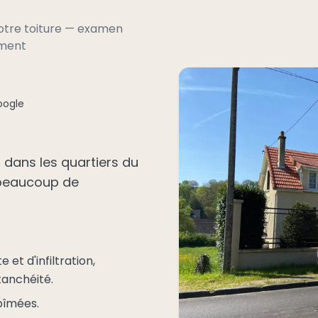
votre toiture — examen
ement
oogle
 dans les quartiers du
 beaucoup de
 et d'infiltration,
tanchéité.
bîmées.