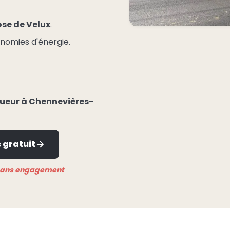
se de Velux
.
conomies d'énergie.
gueur à Chennevières-
 gratuit
 sans engagement