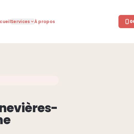
cueil
Services
À propos
0
nevières-
ne