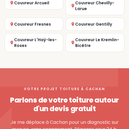
Couvreur Arcueil
Couvreur Chevilly-
Larue
Couvreur Fresnes
Couvreur Gentilly
Couvreur L'Haÿ-les-
Couvreur Le Kremlin-
Roses
Bicêtre
VOTRE PROJET TOITURE À CACHAN
Parlons de votre toiture autour
d'un devis gratuit
Je me déplace à Cachan pour un diagnostic sur