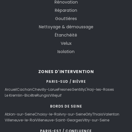
Rénovation
Réparation
Gouttières
Nettoyage & démoussage
Étanchéité
Velux
Isolation
ZONES D'INTERVENTION
PARIS-SUD / BIÈVRE
Arcueil
Cachan
Chevilly-Larue
Fresnes
Gentilly
L'Haÿ-les-Roses
Le Kremlin-Bicêtre
Rungis
Villejuif
BORDS DE SEINE
Ablon-sur-Seine
Choisy-le-Roi
Ivry-sur-Seine
Orly
Thiais
Valenton
Villeneuve-le-Roi
Villeneuve-Saint-Georges
Vitry-sur-Seine
PARIS-EST / CONFLUENCE