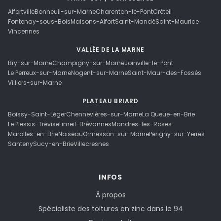
Alfortville
Bonneuil-sur-Marne
Charenton-le-Pont
Créteil
Fontenay-sous-Bois
Maisons-Alfort
Saint-Mandé
Saint-Maurice
Vincennes
VALLÉE DE LA MARNE
Bry-sur-Marne
Champigny-sur-Marne
Joinville-le-Pont
Le Perreux-sur-Marne
Nogent-sur-Marne
Saint-Maur-des-Fossés
Villiers-sur-Marne
PLATEAU BRIARD
Boissy-Saint-Léger
Chennevières-sur-Marne
La Queue-en-Brie
Le Plessis-Trévise
Limeil-Brévannes
Mandres-les-Roses
Marolles-en-Brie
Noiseau
Ormesson-sur-Marne
Périgny-sur-Yerres
Santeny
Sucy-en-Brie
Villecresnes
INFOS
À propos
Spécialiste des toitures en zinc dans le 94