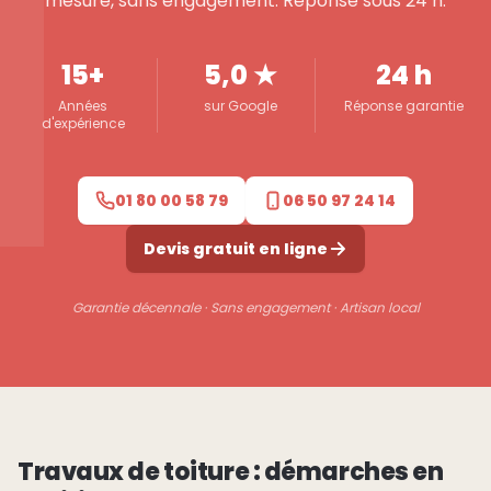
mesure, sans engagement. Réponse sous 24 h.
15+
5,0 ★
24 h
Années
sur Google
Réponse garantie
d'expérience
01 80 00 58 79
06 50 97 24 14
Devis gratuit en ligne
Garantie décennale · Sans engagement · Artisan local
Travaux de toiture : démarches en