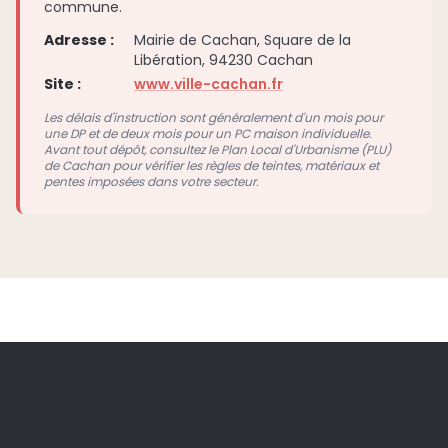
commune.
Adresse :
Mairie de Cachan, Square de la
Libération, 94230 Cachan
Site :
www.ville-cachan.fr
Les délais d'instruction sont généralement d'un mois pour
une DP et de deux mois pour un PC maison individuelle.
Avant tout dépôt, consultez le Plan Local d'Urbanisme (PLU)
de Cachan pour vérifier les règles de teintes, matériaux et
pentes imposées dans votre secteur.