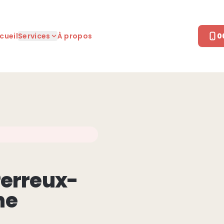
cueil
Services
À propos
0
Perreux-
ne