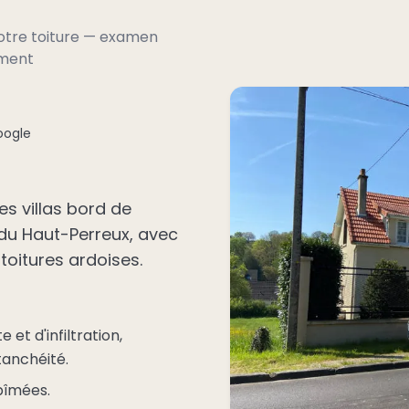
votre toiture — examen
ement
oogle
es villas bord de
 du Haut-Perreux, avec
 toitures ardoises.
 et d'infiltration,
tanchéité.
bîmées.